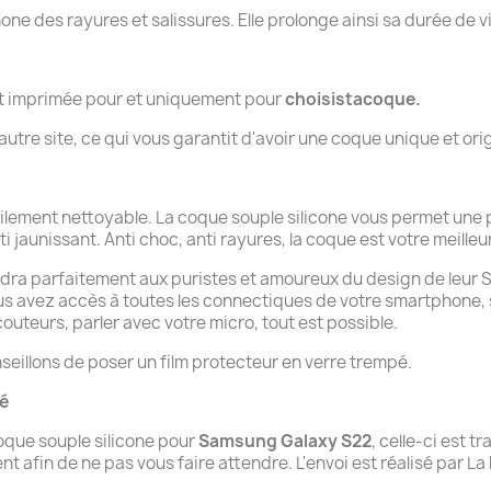
hone des rayures et salissures. Elle prolonge ainsi sa durée de v
nt imprimée pour et uniquement pour
choisistacoque.
tre site, ce qui vous garantit d'avoir une coque unique et orig
cilement nettoyable. La coque souple silicone vous permet une 
ti jaunissant. Anti choc, anti rayures, la coque est votre meilleur
ndra parfaitement aux puristes et amoureux du design de leur Sam
ous avez accès à toutes les connectiques de votre smartphone,
uteurs, parler avec votre micro, tout est possible.
seillons de poser un film protecteur en verre trempé.
té
que souple silicone pour
Samsung Galaxy S22
, celle-ci est 
afin de ne pas vous faire attendre. L'envoi est réalisé par La P