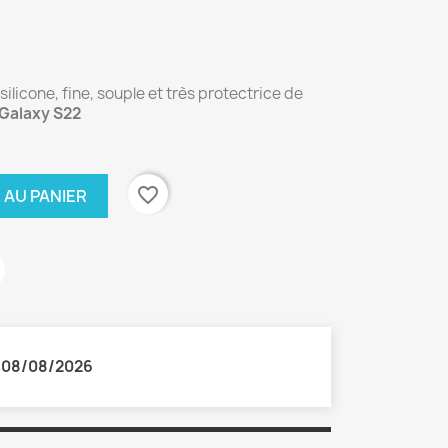
licone, fine, souple et très protectrice de
Galaxy S22
favorite_border
 AU PANIER
:
08/08/2026