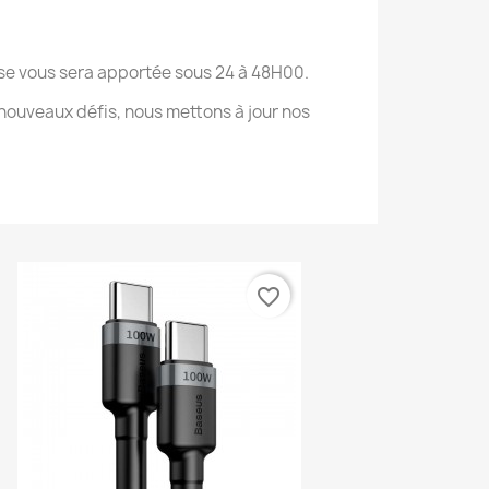
onse vous sera apportée sous 24 à 48H00.
nouveaux défis, nous mettons à jour nos
favorite_border