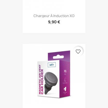
Chargeur À Induction XO
9,90 €
Aperçu rapide

favorite_border