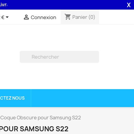
X
n 48H assurée par la Poste .
shopping_cart


Panier
(0)
 €
Connexion

CTEZ NOUS
Coque Obscure pour Samsung S22
POUR SAMSUNG S22