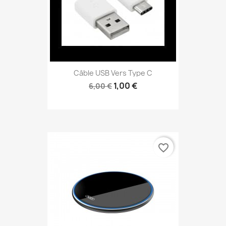
Câble USB Vers Type C
1,00 €
6,00 €
favorite_border