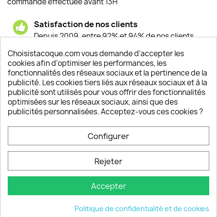
commande effectuée avant 13H
Satisfaction de nos clients
Depuis 2009, entre 92% et 94% de nos clients
sont satisfaits de nos produits
Choisistacoque.com vous demande d'accepter les
cookies afin d'optimiser les performances, les
Un SAV à votre écoute
fonctionnalités des réseaux sociaux et la pertinence de la
Notre SAV est disponible 6/7J de 10h à 18H
publicité. Les cookies tiers liés aux réseaux sociaux et à la
publicité sont utilisés pour vous offrir des fonctionnalités
optimisées sur les réseaux sociaux, ainsi que des
publicités personnalisées. Acceptez-vous ces cookies ?
PRODUITS

Configurer
INFORMATIONS

Rejeter
VOTRE COMPTE

Accepter
INFORMATIONS
keyboard_arrow_down
Politique de confidentialité et de cookies
© 2026 - choisistacoque.com