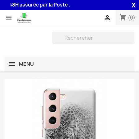
X
 48H assurée par la Poste .
shopping_cart


(0)
MENU