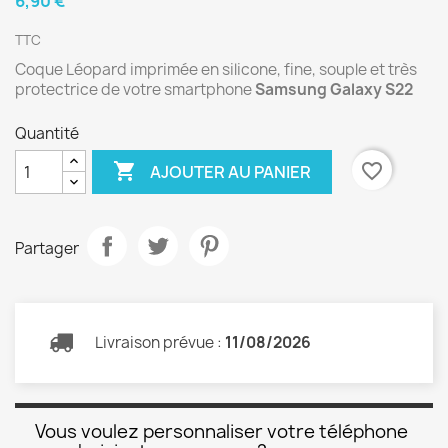
6,90 €
TTC
Coque Léopard imprimée en silicone, fine, souple et très
protectrice de votre smartphone
Samsung Galaxy S22
Quantité

favorite_border
AJOUTER AU PANIER
Partager
Livraison prévue :
11/08/2026
Vous voulez personnaliser votre téléphone