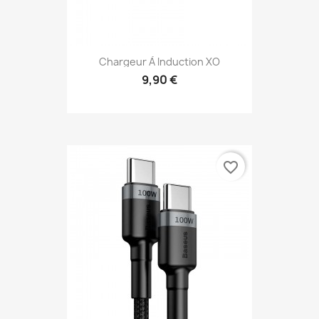
Chargeur À Induction XO
9,90 €
favorite_border