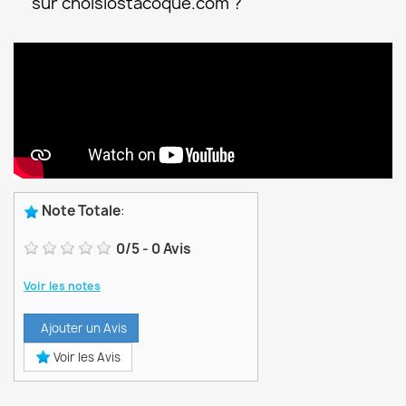
sur choisiostacoque.com ?
Note Totale
:
0
/
5
-
0
Avis
Voir les notes
Ajouter un Avis
Voir les Avis