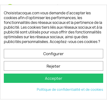
Satisfaction de nos clients
Depuis 2009, entre 92% et 94% de nos clients
Choisistacoque.com vous demande d'accepter les
sont satisfaits de nos produits
cookies afin d'optimiser les performances, les
fonctionnalités des réseaux sociaux et la pertinence de la
publicité. Les cookies tiers liés aux réseaux sociaux et à la
Un SAV à votre écoute
publicité sont utilisés pour vous offrir des fonctionnalités
Notre SAV est disponible 6/7J de 10h à 18H
optimisées sur les réseaux sociaux, ainsi que des
publicités personnalisées. Acceptez-vous ces cookies ?
Configurer
PRODUITS

Rejeter
INFORMATIONS

Accepter
VOTRE COMPTE

Politique de confidentialité et de cookies
INFORMATIONS
keyboard_arrow_down
© 2026 - choisistacoque.com