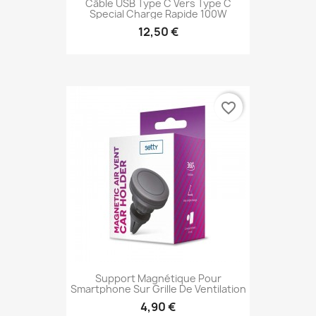
Câble USB Type C Vers Type C
Special Charge Rapide 100W
12,50 €
favorite_border
Support Magnétique Pour
Smartphone Sur Grille De Ventilation
4,90 €