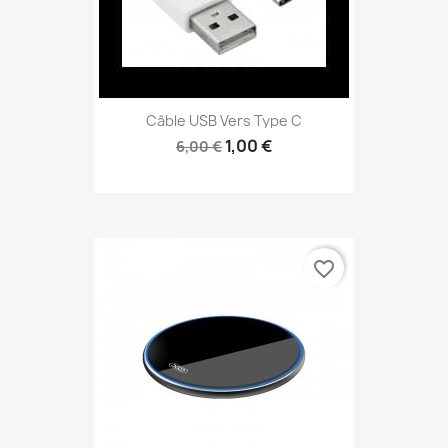
Câble USB Vers Type C
1,00 €
6,00 €
favorite_border