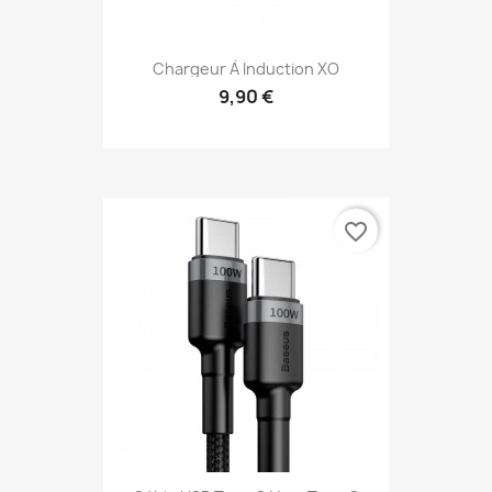
Chargeur À Induction XO
9,90 €
favorite_border