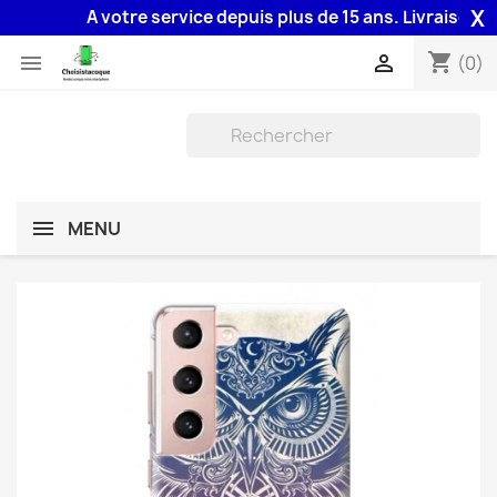
X
A votre service depuis plus de 15 ans. Livraison 48H a
shopping_cart


(0)
MENU