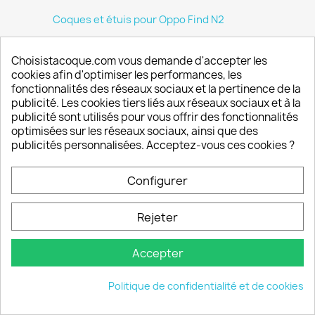
Coques et étuis pour Oppo Find N2
Accessoires pour Oppo Find N2
Choisistacoque.com vous demande d'accepter les
Oppo Find N2 Flip
cookies afin d'optimiser les performances, les
fonctionnalités des réseaux sociaux et la pertinence de la
Coques et étuis pour Oppo Find N2 Flip
publicité. Les cookies tiers liés aux réseaux sociaux et à la
publicité sont utilisés pour vous offrir des fonctionnalités
Accessoires divers pour Oppo Find N2 Flip
optimisées sur les réseaux sociaux, ainsi que des
publicités personnalisées. Acceptez-vous ces cookies ?
Oppo Find X9
Oppo Find X9 Ultra
Configurer
Oppo Find X9 Pro
Rejeter
Realme
Accepter
Realme 6
Coques et accessoires pour Realme 6
Politique de confidentialité et de cookies
Accessoires pour Realme 6