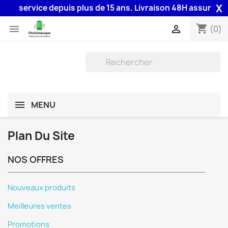
X
vice depuis plus de 15 ans. Livraison 48H assurée par la Post
shopping_cart


(0)
MENU
Plan Du Site
NOS OFFRES
Nouveaux produits
Meilleures ventes
Promotions